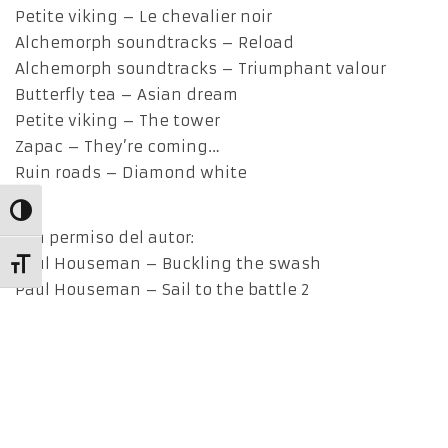
Petite viking – Le chevalier noir
Alchemorph soundtracks – Reload
Alchemorph soundtracks – Triumphant valour
Butterfly tea – Asian dream
Petite viking – The tower
Zapac – They’re coming…
Ruin roads – Diamond white
Alternar alto contraste
Con permiso del autor:
Paul Houseman – Buckling the swash
Alternar tamaño de letra
Paul Houseman – Sail to the battle 2