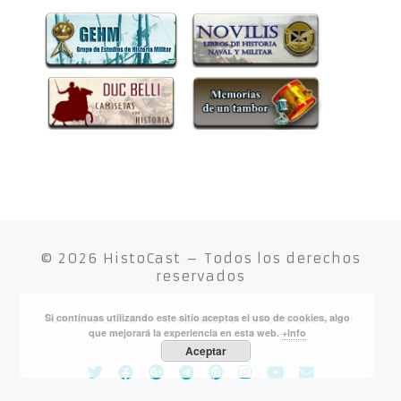
© 2026
HistoCast
– Todos los derechos
reservados
Si continuas utilizando este sitio aceptas el uso de cookies, algo
Funciona con
WP
– Diseñado con el
Tema Customizr
que mejorará la experiencia en esta web.
+info
Aceptar