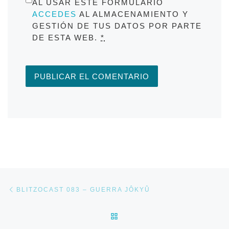
AL USAR ESTE FORMULARIO
ACCEDES
AL ALMACENAMIENTO Y
GESTIÓN DE TUS DATOS POR PARTE
DE ESTA WEB.
*
Navegación de entradas
Entrada anterior
BLITZOCAST 083 – GUERRA JÔKYÛ
VOLVER A LA LISTA DE E