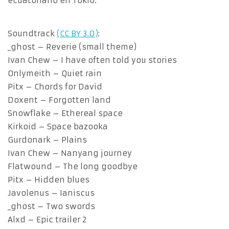
ecuatoriano en Tokio.
Soundtrack
(CC BY 3.0)
:
_ghost – Reverie (small theme)
Ivan Chew – I have often told you stories
Onlymeith – Quiet rain
Pitx – Chords for David
Doxent – Forgotten land
Snowflake – Ethereal space
Kirkoid – Space bazooka
Gurdonark – Plains
Ivan Chew – Nanyang journey
Flatwound – The long goodbye
Pitx – Hidden blues
Javolenus – Ianiscus
_ghost – Two swords
Alxd – Epic trailer 2