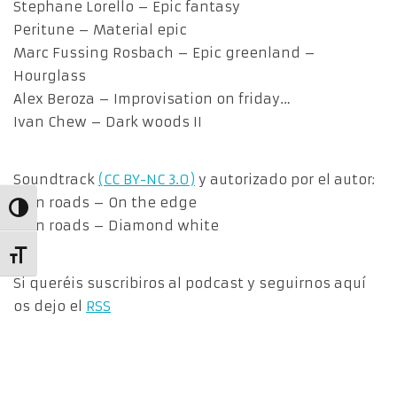
Stephane Lorello – Epic fantasy
Peritune – Material epic
Marc Fussing Rosbach – Epic greenland –
Hourglass
Alex Beroza – Improvisation on friday…
Ivan Chew – Dark woods II
Soundtrack
(CC BY-NC 3.0)
y autorizado por el autor:
Ruin roads – On the edge
Alternar alto contraste
Ruin roads – Diamond white
Alternar tamaño de letra
Si queréis suscribiros al podcast y seguirnos aquí
os dejo el
RSS