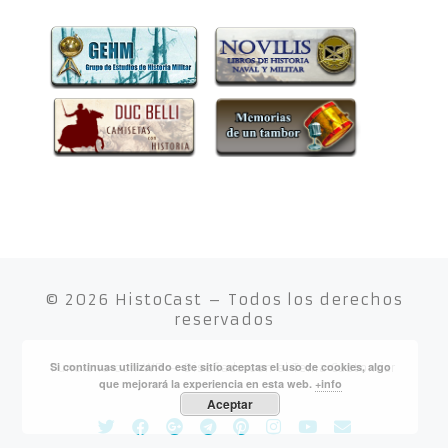
© 2026
HistoCast
– Todos los derechos
reservados
Si continuas utilizando este sitio aceptas el uso de cookies, algo
Funciona con
WP
– Diseñado con el
Tema Customizr
que mejorará la experiencia en esta web.
+info
Aceptar