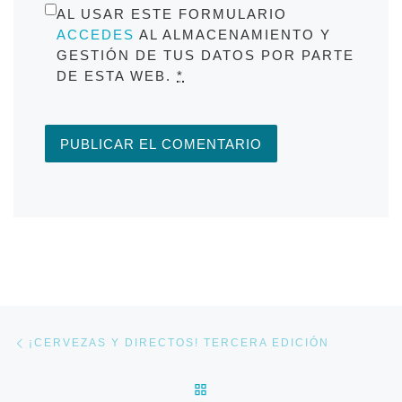
AL USAR ESTE FORMULARIO
ACCEDES
AL ALMACENAMIENTO Y
GESTIÓN DE TUS DATOS POR PARTE
DE ESTA WEB.
*
Navegación de entradas
Entrada anterior
¡CERVEZAS Y DIRECTOS! TERCERA EDICIÓN
VOLVER A LA LISTA DE E