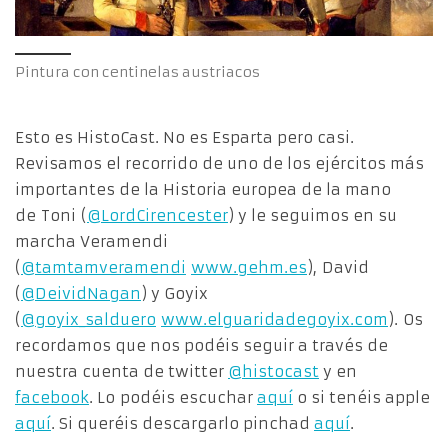
Pintura con centinelas austriacos
Esto es HistoCast. No es Esparta pero casi.
Revisamos el recorrido de uno de los ejércitos más
importantes de la Historia europea de la mano
de Toni (
@LordCirencester
) y le seguimos en su
marcha Veramendi
(
@tamtamveramendi
www.gehm.es
), David
(
@DeividNagan
) y Goyix
(
@goyix_salduero
www.elguaridadegoyix.com
). Os
recordamos que nos podéis seguir a través de
nuestra cuenta de twitter
@histocast
y en
facebook
. Lo podéis escuchar
aquí
o si tenéis apple
aquí
. Si queréis descargarlo pinchad
aquí
.