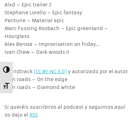
Alxd – Epic trailer 2
Stephane Lorello – Epic fantasy
Peritune – Material epic
Marc Fussing Rosbach – Epic greenland –
Hourglass
Alex Beroza – Improvisation on friday…
Ivan Chew – Dark woods II
Alternar alto contraste
Soundtrack
(CC BY-NC 3.0)
y autorizado por el autor:
Ruin roads – On the edge
Alternar tamaño de letra
Ruin roads – Diamond white
Si queréis suscribiros al podcast y seguirnos aquí
os dejo el
RSS