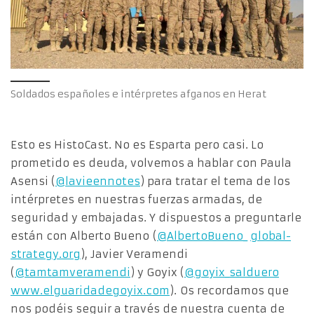
Soldados españoles e intérpretes afganos en Herat
Esto es HistoCast. No es Esparta pero casi. Lo
prometido es deuda, volvemos a hablar con Paula
Asensi (
@lavieennotes
) para tratar el tema de los
intérpretes en nuestras fuerzas armadas, de
seguridad y embajadas. Y dispuestos a preguntarle
están con Alberto Bueno (
@AlbertoBueno_
global-
strategy.org
), Javier Veramendi
(
@tamtamveramendi
) y Goyix (
@goyix_salduero
www.elguaridadegoyix.com
). Os recordamos que
nos podéis seguir a través de nuestra cuenta de