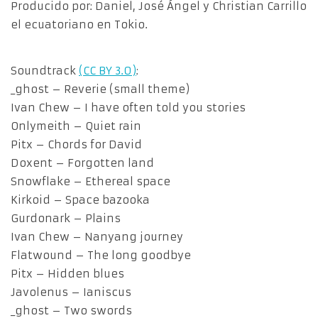
Producido por: Daniel, José Ángel y Christian Carrillo
el ecuatoriano en Tokio.
Soundtrack
(CC BY 3.0)
:
_ghost – Reverie (small theme)
Ivan Chew – I have often told you stories
Onlymeith – Quiet rain
Pitx – Chords for David
Doxent – Forgotten land
Snowflake – Ethereal space
Kirkoid – Space bazooka
Gurdonark – Plains
Ivan Chew – Nanyang journey
Flatwound – The long goodbye
Pitx – Hidden blues
Javolenus – Ianiscus
_ghost – Two swords