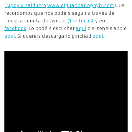
(
@goyix_salduero
www.elguaridadegoyix.com
). Os
recordamos que nos podéis seguir a través de
nuestra cuenta de twitter
@histocast
y en
facebook
. Lo podéis escuchar
aquí
o si tenéis apple
aquí
. Si queréis descargarlo pinchad
aquí
.