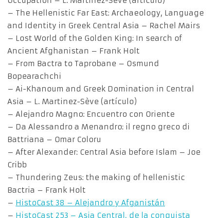
Occupation – L. Martinez-Sève (artículo)
– The Hellenistic Far East: Archaeology, Language
and Identity in Greek Central Asia – Rachel Mairs
– Lost World of the Golden King: In search of
Ancient Afghanistan – Frank Holt
– From Bactra to Taprobane – Osmund
Bopearachchi
– Ai-Khanoum and Greek Domination in Central
Asia – L. Martinez-Sève (artículo)
– Alejandro Magno: Encuentro con Oriente
– Da Alessandro a Menandro: il regno greco di
Battriana – Omar Coloru
– After Alexander: Central Asia before Islam – Joe
Cribb
– Thundering Zeus: the making of hellenistic
Bactria – Frank Holt
–
HistoCast 38 – Alejandro y Afganistán
–
HistoCast 253 – Asia Central, de la conquista