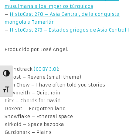
musulmana a los imperios túrquicos
–
HistoCast 270 – Asia Central, de la conquista
mongola a Tamerlán
–
HistoCast 273 – Estados griegos de Asia Central I
Producido por: José Ángel.
Soundtrack
(CC BY 3.0)
:
Alternar alto contraste
_ghost – Reverie (small theme)
Ivan Chew – I have often told you stories
Alternar tamaño de letra
Onlymeith – Quiet rain
Pitx – Chords for David
Doxent – Forgotten land
Snowflake – Ethereal space
Kirkoid – Space bazooka
Gurdonark – Plains