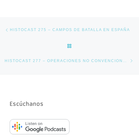
Navegación de entradas
Entrada anterior
HISTOCAST 275 – CAMPOS DE BATALLA EN ESPAÑA
VOLVER A LA LISTA DE E
En
HISTOCAST 277 – OPERACIONES NO CONVENCIONALES DE RUSIA EN SU INVASIÓN DE UCRANIA
Escúchanos