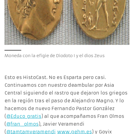
Moneda con la efigie de Diodoto I y el dios Zeus
Esto es HistoCast. No es Esparta pero casi.
Continuamos con nuestro deambular por Asia
Central siguiendo el rastro que dejaron los griegos
en la región tras el paso de Alejandro Magno. Y lo
hacemos de nuevo Fernando Pastor González
(
@Educo_gratis
) al que acompañamos Fran Olmos
(
@fran__olmos
), Javier Veramendi
(
@tamtamveramendi
www.gehm.es
) y Goyix