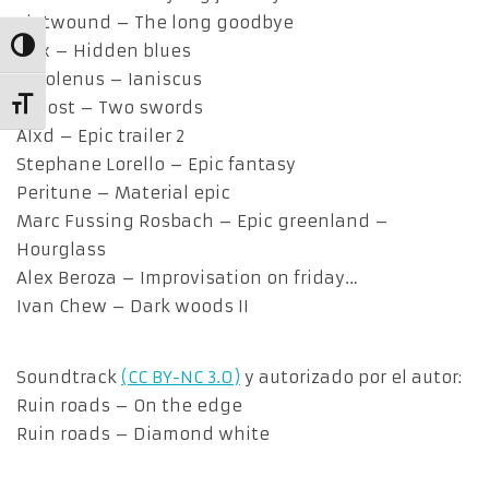
Flatwound – The long goodbye
Alternar alto contraste
Pitx – Hidden blues
Javolenus – Ianiscus
Alternar tamaño de letra
_ghost – Two swords
Alxd – Epic trailer 2
Stephane Lorello – Epic fantasy
Peritune – Material epic
Marc Fussing Rosbach – Epic greenland –
Hourglass
Alex Beroza – Improvisation on friday…
Ivan Chew – Dark woods II
Soundtrack
(CC BY-NC 3.0)
y autorizado por el autor:
Ruin roads – On the edge
Ruin roads – Diamond white