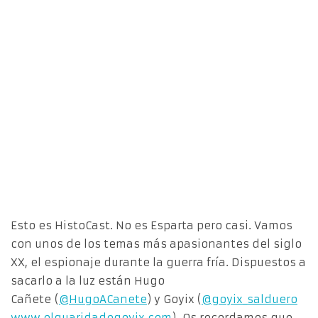
Esto es HistoCast. No es Esparta pero casi. Vamos
con unos de los temas más apasionantes del siglo
XX, el espionaje durante la guerra fría. Dispuestos a
sacarlo a la luz están Hugo
Cañete (
@HugoACanete
) y Goyix (
@goyix_salduero
www.elguaridadegoyix.com
). Os recordamos que