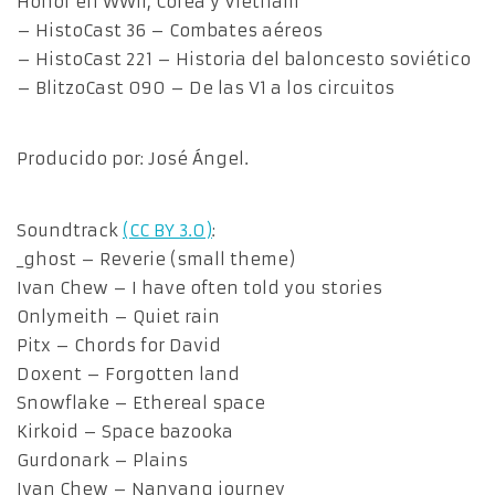
Honor en WWII, Corea y Vietnam
– HistoCast 36 – Combates aéreos
– HistoCast 221 – Historia del baloncesto soviético
– BlitzoCast 090 – De las V1 a los circuitos
Producido por: José Ángel.
Soundtrack
(CC BY 3.0)
:
_ghost – Reverie (small theme)
Ivan Chew – I have often told you stories
Onlymeith – Quiet rain
Pitx – Chords for David
Doxent – Forgotten land
Snowflake – Ethereal space
Kirkoid – Space bazooka
Gurdonark – Plains
Ivan Chew – Nanyang journey