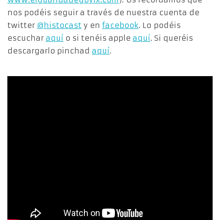
nos podéis seguir a través de nuestra cuenta de
twitter
@histocast
y en
facebook
. Lo podéis
escuchar
aquí
o si tenéis apple
aquí
. Si queréis
descargarlo pinchad
aquí
.