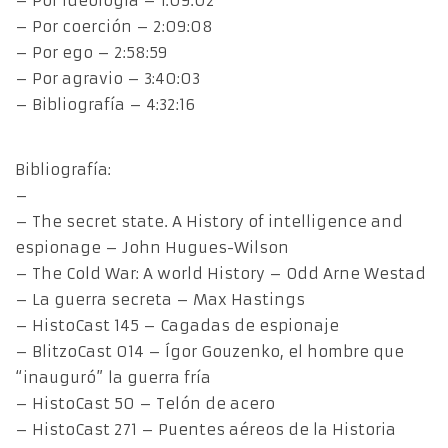
– Por ideología – 1:09:02
– Por coerción – 2:09:08
– Por ego – 2:58:59
– Por agravio – 3:40:03
– Bibliografía – 4:32:16
Bibliografía:
–
– The secret state. A History of intelligence and
espionage – John Hugues-Wilson
– The Cold War: A world History – Odd Arne Westad
– La guerra secreta – Max Hastings
– HistoCast 145 – Cagadas de espionaje
– BlitzoCast 014 – Ígor Gouzenko, el hombre que
“inauguró” la guerra fría
– HistoCast 50 – Telón de acero
– HistoCast 271 – Puentes aéreos de la Historia