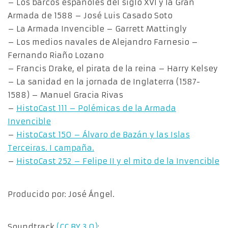
– Los barcos españoles del siglo XVI y la Gran
Armada de 1588 – José Luis Casado Soto
– La Armada Invencible – Garrett Mattingly
– Los medios navales de Alejandro Farnesio –
Fernando Riaño Lozano
– Francis Drake, el pirata de la reina – Harry Kelsey
– La sanidad en la jornada de Inglaterra (1587-
1588) – Manuel Gracia Rivas
–
HistoCast 111 – Polémicas de la Armada
Invencible
–
HistoCast 150 – Álvaro de Bazán y las Islas
Terceiras. I campaña.
–
HistoCast 252 – Felipe II y el mito de la Invencible
Producido por: José Ángel.
Soundtrack
(CC BY 3.0)
: