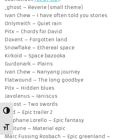
_ghost – Reverie (small theme)
Ivan Chew – I have often told you stories
Onlymeith – Quiet rain
Pitx – Chords for David
Doxent – Forgotten land
Snowflake – Ethereal space
Kirkoid – Space bazooka
Gurdonark – Plains
Ivan Chew – Nanyang journey
Flatwound – The long goodbye
Pitx – Hidden blues
Javolenus – Ianiscus
_ghost – Two swords
Alternar alto contraste
Alxd – Epic trailer 2
Stephane Lorello – Epic fantasy
Alternar tamaño de letra
Peritune – Material epic
Marc Fussing Rosbach – Epic greenland –