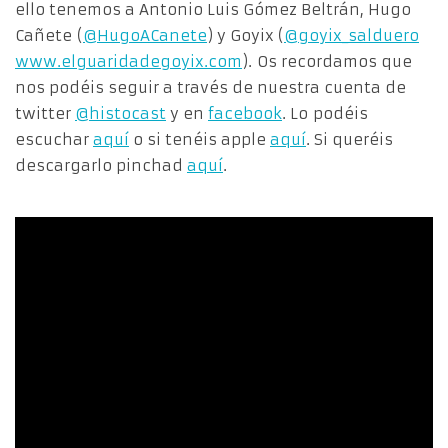
ello tenemos a Antonio Luis Gómez Beltrán, Hugo
Cañete (
@HugoACanete
) y Goyix (
@goyix_salduero
www.elguaridadegoyix.com
). Os recordamos que
nos podéis seguir a través de nuestra cuenta de
twitter
@histocast
y en
facebook
. Lo podéis
escuchar
aquí
o si tenéis apple
aquí
. Si queréis
descargarlo pinchad
aquí
.