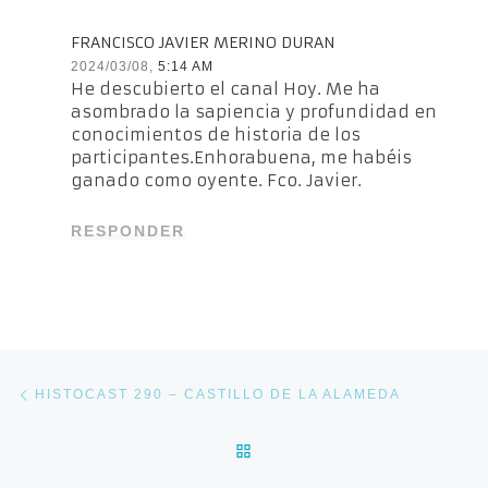
FRANCISCO JAVIER MERINO DURAN
2024/03/08,
5:14 AM
He descubierto el canal Hoy. Me ha
asombrado la sapiencia y profundidad en
conocimientos de historia de los
participantes.Enhorabuena, me habéis
ganado como oyente. Fco. Javier.
RESPONDER
Navegación de entradas
Entrada anterior
HISTOCAST 290 – CASTILLO DE LA ALAMEDA
VOLVER A LA LISTA DE E
En