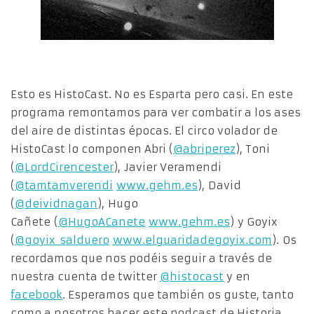
Esto es HistoCast. No es Esparta pero casi. En este
programa remontamos para ver combatir a los ases
del aire de distintas épocas. El circo volador de
HistoCast lo componen Abri (
@abriperez
), Toni
(
@LordCirencester
), Javier Veramendi
(
@tamtamverendi
www.gehm.es
), David
(
@deividnagan
), Hugo
Cañete (
@HugoACanete
www.gehm.es
) y Goyix
(
@goyix_salduero
www.elguaridadegoyix.com
). Os
recordamos que nos podéis seguir a través de
nuestra cuenta de twitter
@histocast
y en
facebook
. Esperamos que también os guste, tanto
como a nosotros hacer este podcast de Historia.