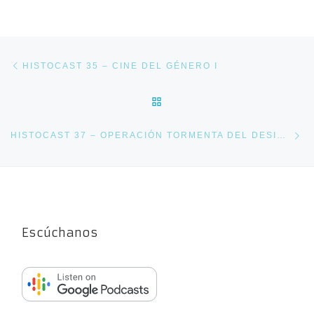
Navegación de entradas
Entrada anterior
HISTOCAST 35 – CINE DEL GÉNERO I
VOLVER A LA LISTA DE E
En
HISTOCAST 37 – OPERACIÓN TORMENTA DEL DESIERTO
Escúchanos