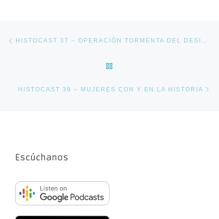
Navegación de entradas
Entrada anterior
HISTOCAST 37 – OPERACIÓN TORMENTA DEL DESIERTO
VOLVER A LA LISTA DE E
En
HISTOCAST 39 – MUJERES CON Y EN LA HISTORIA
Escúchanos