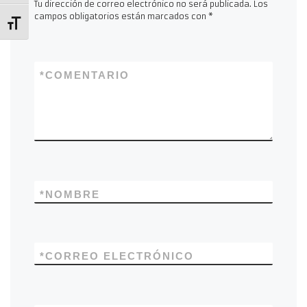
Tu dirección de correo electrónico no será publicada.
Los
campos obligatorios están marcados con
*
Alternar tamaño de letra
*
COMENTARIO
*
NOMBRE
*
CORREO ELECTRÓNICO