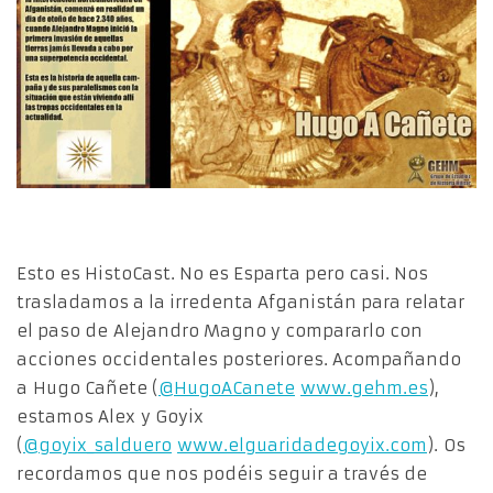
Esto es HistoCast. No es Esparta pero casi. Nos
trasladamos a la irredenta Afganistán para relatar
el paso de Alejandro Magno y compararlo con
acciones occidentales posteriores. Acompañando
a Hugo Cañete (
@HugoACanete
www.gehm.es
),
estamos Alex y Goyix
(
@goyix_salduero
www.elguaridadegoyix.com
). Os
recordamos que nos podéis seguir a través de