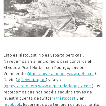
Esto es HistoCast. No es Esparta pero casi.
Navegamos en silencio radio para contaros el
ataque a Pearl Harbor con Rodrigo, Javier
Veramendi (
@tamtamveramendi
www.gehm.es
),
David (
@DeividNagan
) y Goyix
(
@goyix_salduero
www.elguaridadegoyix.com
). Os
recordamos que nos podéis seguir a través de
nuestra cuenta de twitter
@histocast
y en
facebook
. Esperamos que también os guste, tanto