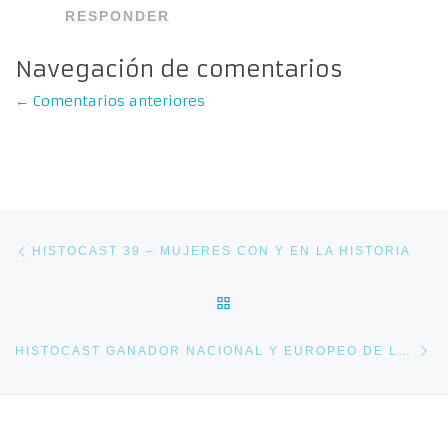
RESPONDER
Navegación de comentarios
←
Comentarios anteriores
Navegación de entradas
Entrada anterior
HISTOCAST 39 – MUJERES CON Y EN LA HISTORIA
VOLVER A LA LISTA DE E
En
HISTOCAST GANADOR NACIONAL Y EUROPEO DE LOS EUROPEAN PODCAST AWARD 2012