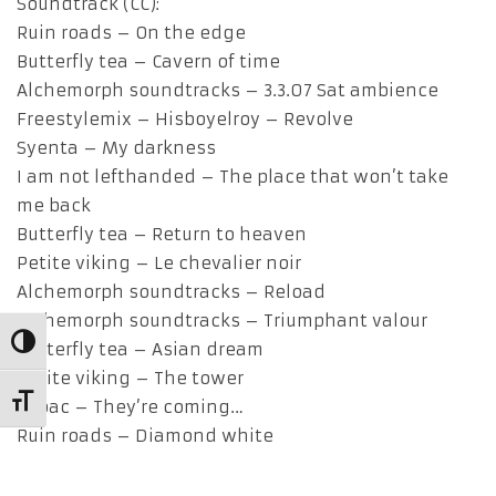
Soundtrack (CC):
Ruin roads – On the edge
Butterfly tea – Cavern of time
Alchemorph soundtracks – 3.3.07 Sat ambience
Freestylemix – Hisboyelroy – Revolve
Syenta – My darkness
I am not lefthanded – The place that won’t take
me back
Butterfly tea – Return to heaven
Petite viking – Le chevalier noir
Alchemorph soundtracks – Reload
Alchemorph soundtracks – Triumphant valour
Alternar alto contraste
Butterfly tea – Asian dream
Petite viking – The tower
Alternar tamaño de letra
Zapac – They’re coming…
Ruin roads – Diamond white