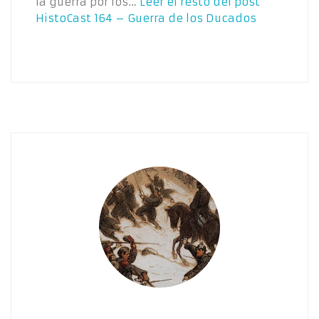
la guerra por los…
Leer el resto del post
HistoCast 164 – Guerra de los Ducados