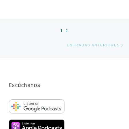
Navegación de entradas
1
2
En
ENTRADAS ANTERIORES
Escúchanos